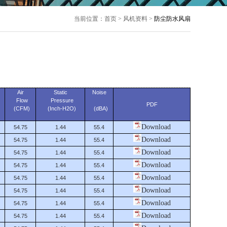
当前位置：首页 > 风机资料 >
防尘防水风扇
Air
Static
Noise
Flow
Pressure
PDF
(CFM)
(Inch-H2O)
(dBA)
Download
54.75
1.44
55.4
Download
54.75
1.44
55.4
Download
54.75
1.44
55.4
Download
54.75
1.44
55.4
Download
54.75
1.44
55.4
Download
54.75
1.44
55.4
Download
54.75
1.44
55.4
Download
54.75
1.44
55.4