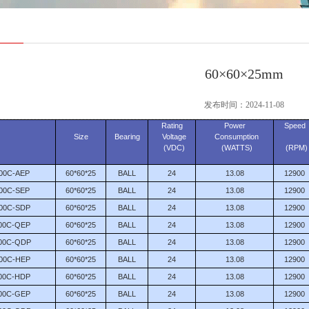
60×60×25mm
发布时间：2024-11-08
Rating
Power
Speed
Size
Bearing
Voltage
Consumption
(VDC)
(WATTS)
(RPM)
00C-AEP
60*60*25
BALL
24
13.08
12900
00C-SEP
60*60*25
BALL
24
13.08
12900
00C-SDP
60*60*25
BALL
24
13.08
12900
00C-QEP
60*60*25
BALL
24
13.08
12900
00C-QDP
60*60*25
BALL
24
13.08
12900
00C-HEP
60*60*25
BALL
24
13.08
12900
00C-HDP
60*60*25
BALL
24
13.08
12900
00C-GEP
60*60*25
BALL
24
13.08
12900